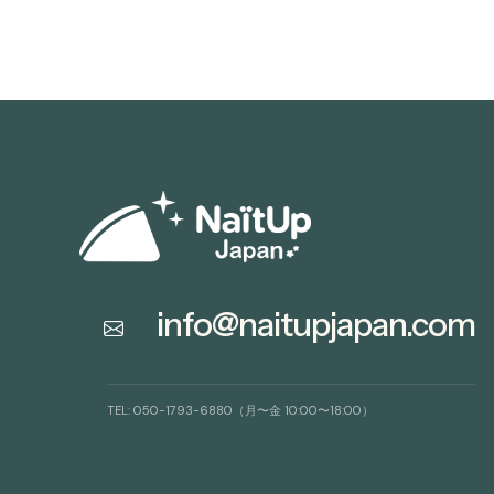
info@naitupjapan.com
TEL: 050-1793-6880（月〜金 10:00〜18:00）